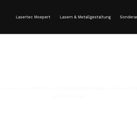
Lasertec Moepert
Lasern & Metallgestaltung
Sonderan